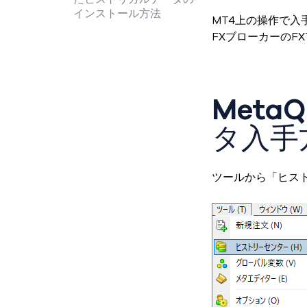
インストール方法
MT4上の操作で入手
FXブローカーのF
Meta
タ入手
ツールから「ヒス