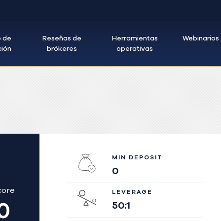
 de
Reseñas de
Herramientas
Webinarios
ción
brókeres
operativas
MIN DEPOSIT
0
core
LEVERAGE
0
50:1