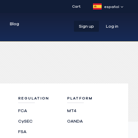
Cart
español
Blog
Sign up
Log in
REGULATION
PLATFORM
FCA
MT4
CySEC
OANDA
FSA