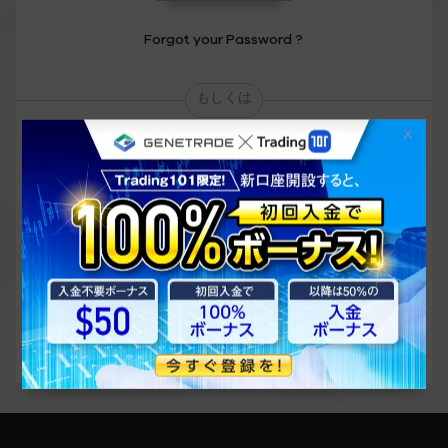
Forgot your Password ?
もしくは
Sign up via
Facebook
Google
Account