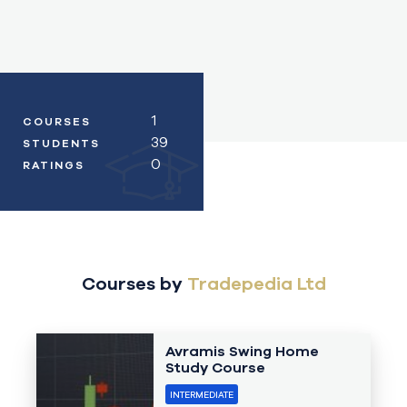
1
COURSES
39
STUDENTS
0
RATINGS
Courses by
Tradepedia Ltd
Avramis Swing Home
Study Course
INTERMEDIATE