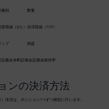
引種別
数量
済逆指値（S/L）
決済指値（T/P）
ワップ
損益
要証拠金
余剰証拠金
証拠金維持率
ョンの決済方法
行）決済は、ポジション1つずつ個別に行います。