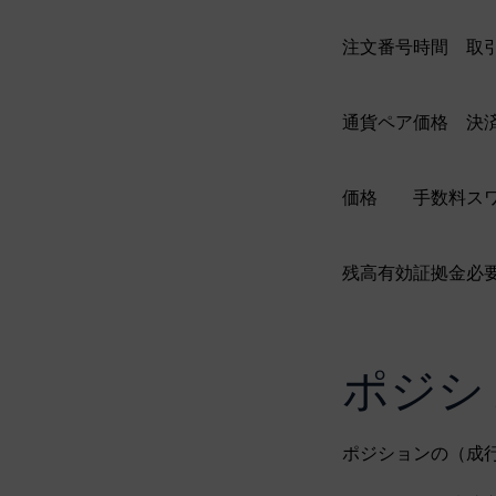
注文番号
時間
取
通貨ペア
価格
決
価格
手数料
ス
残高
有効証拠金
必
ポジシ
ポジションの（成